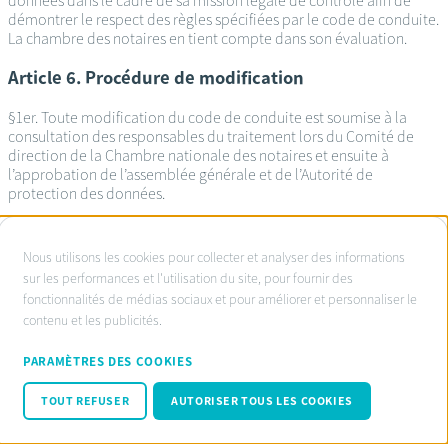
données dans le cadre de sa mission légale de contrôle afin de
démontrer le respect des règles spécifiées par le code de conduite.
La chambre des notaires en tient compte dans son évaluation.
Article 6. Procédure de modification
§1er. Toute modification du code de conduite est soumise à la
consultation des responsables du traitement lors du Comité de
direction de la Chambre nationale des notaires et ensuite à
l’approbation de l’assemblée générale et de l’Autorité de
protection des données.
À
Nous utilisons les cookies pour collecter et analyser des informations
propos
sur les performances et l'utilisation du site, pour fournir des
Service d’ombudsman agréé:
fonctionnalités de médias sociaux et pour améliorer et personnaliser le
des
www.ombudsnotaire.be
contenu et les publicités.
cookies
Conditions d’utilisation
sur
Privacy Policy notaire.be
PARAMÈTRES DES COOKIES
Cookie policy
ce
Code de conduite RGPD
TOUT REFUSER
AUTORISER TOUS LES COOKIES
site
© Fednot 2026